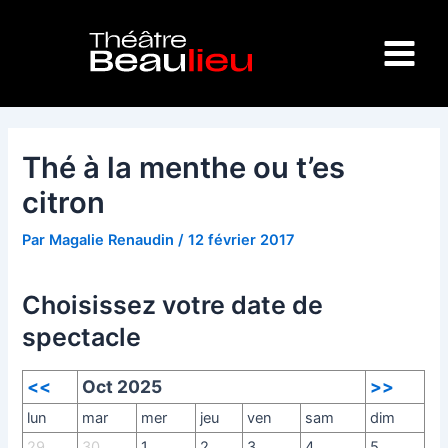
Aller
Navigation
Main
au
des
Menu
contenu
articles
Thé à la menthe ou t’es
citron
Par
Magalie Renaudin
/
12 février 2017
Choisissez votre date de
spectacle
<<
Oct 2025
>>
lun
mar
mer
jeu
ven
sam
dim
29
30
1
2
3
4
5