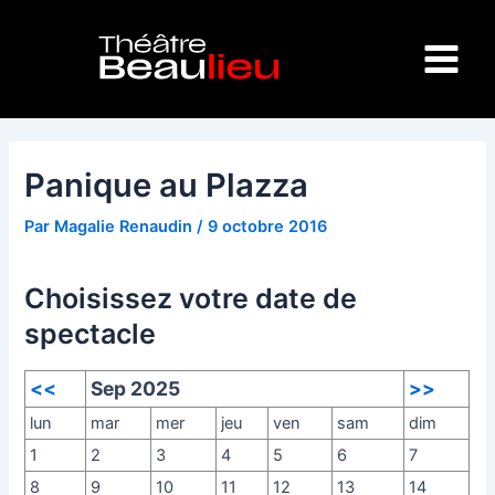
Aller
Navigation
Main
au
des
Menu
contenu
articles
Panique au Plazza
Par
Magalie Renaudin
/
9 octobre 2016
Choisissez votre date de
spectacle
<<
Sep 2025
>>
lun
mar
mer
jeu
ven
sam
dim
1
2
3
4
5
6
7
8
9
10
11
12
13
14