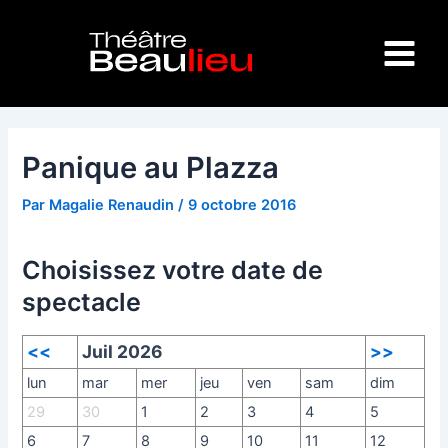
Aller
Navigation
Main
au
des
Menu
contenu
articles
Panique au Plazza
Par
Magalie Renaudin
/
9 octobre 2016
Choisissez votre date de
spectacle
<<
Juil 2026
>>
lun
mar
mer
jeu
ven
sam
dim
29
30
1
2
3
4
5
6
7
8
9
10
11
12