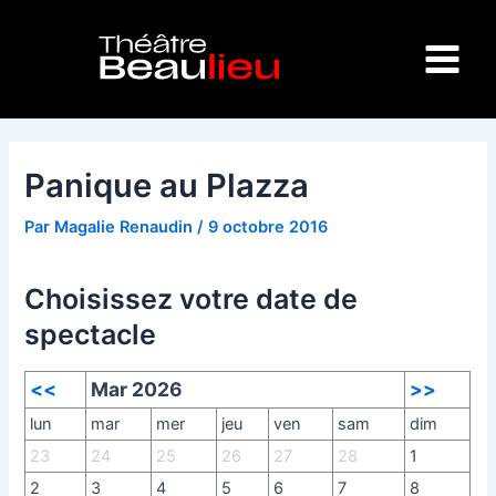
Aller
Navigation
Main
au
des
Menu
contenu
articles
Panique au Plazza
Par
Magalie Renaudin
/
9 octobre 2016
Choisissez votre date de
spectacle
<<
Mar 2026
>>
lun
mar
mer
jeu
ven
sam
dim
23
24
25
26
27
28
1
2
3
4
5
6
7
8