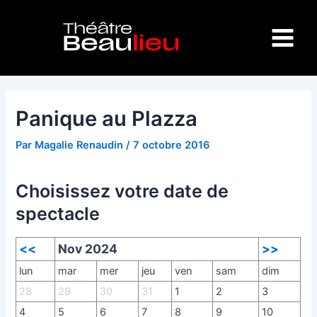
Aller
Navigation
Main
au
des
Menu
contenu
articles
Panique au Plazza
Par
Magalie Renaudin
/
7 octobre 2016
Choisissez votre date de
spectacle
<<
Nov 2024
>>
lun
mar
mer
jeu
ven
sam
dim
28
29
30
31
1
2
3
4
5
6
7
8
9
10