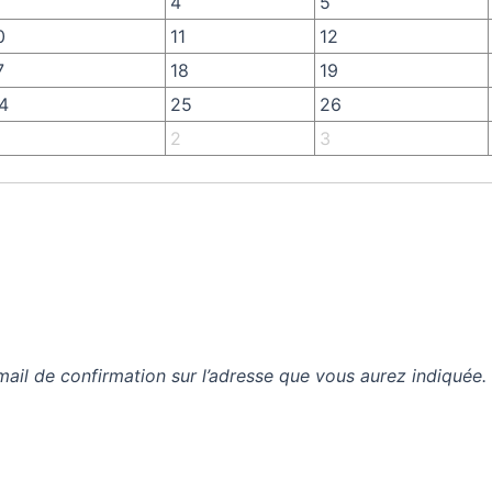
4
5
0
11
12
7
18
19
4
25
26
2
3
mail de confirmation sur l’adresse que vous aurez indiquée.