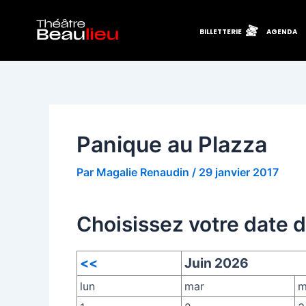
Aller
Navigation
au
des
BILLETTERIE
AGENDA
contenu
articles
Panique au Plazza
Par
Magalie Renaudin
/
29 janvier 2017
Choisissez votre date 
<<
Juin 2026
lun
mar
m