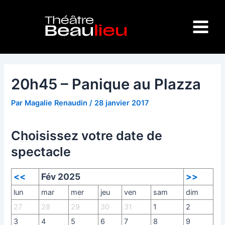
Aller
Navigation
Main
au
des
Menu
contenu
articles
20h45 – Panique au Plazza
Par
Magalie Renaudin
/
28 janvier 2017
Choisissez votre date de
spectacle
<<
Fév 2025
>>
lun
mar
mer
jeu
ven
sam
dim
27
28
29
30
31
1
2
3
4
5
6
7
8
9