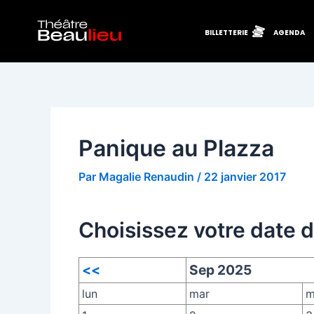
Aller
Navigation
au
des
BILLETTERIE
AGENDA
contenu
articles
Panique au Plazza
Par
Magalie Renaudin
/
22 janvier 2017
Choisissez votre date 
<<
Sep 2025
lun
mar
m