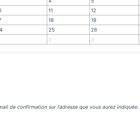
4
5
0
11
12
7
18
19
4
25
26
2
3
mail de confirmation sur l’adresse que vous aurez indiquée.