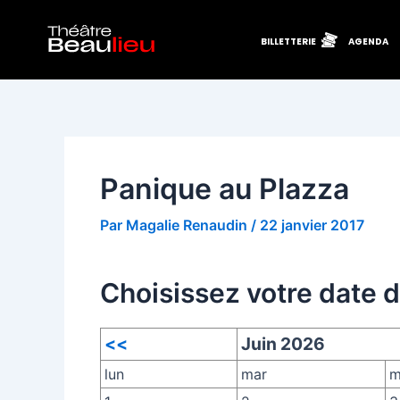
Aller
Navigation
au
des
BILLETTERIE
AGENDA
contenu
articles
Panique au Plazza
Par
Magalie Renaudin
/
22 janvier 2017
Choisissez votre date 
<<
Juin 2026
lun
mar
m