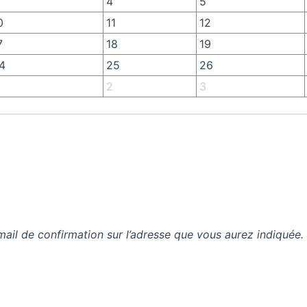
4
5
0
11
12
7
18
19
4
25
26
2
3
mail de confirmation sur l’adresse que vous aurez indiquée.