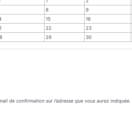
1
1
2
8
9
4
15
16
1
22
23
8
29
30
mail de confirmation sur l’adresse que vous aurez indiquée.