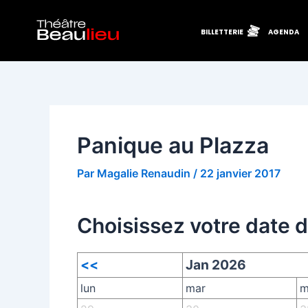
Aller
Navigation
au
des
BILLETTERIE
AGENDA
contenu
articles
Panique au Plazza
Par
Magalie Renaudin
/
22 janvier 2017
Choisissez votre date 
<<
Jan 2026
lun
mar
m