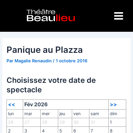
Aller
Navigation
Main
au
des
Menu
contenu
articles
Panique au Plazza
Par
Magalie Renaudin
/
1 octobre 2016
Choisissez votre date de
spectacle
<<
Fév 2026
>>
lun
mar
mer
jeu
ven
sam
dim
26
27
28
29
30
31
1
2
3
4
5
6
7
8