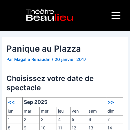
Aller
Navigation
Main
au
des
Menu
contenu
articles
Panique au Plazza
Par
Magalie Renaudin
/
20 janvier 2017
Choisissez votre date de
spectacle
<<
Sep 2025
>>
lun
mar
mer
jeu
ven
sam
dim
1
2
3
4
5
6
7
8
9
10
11
12
13
14