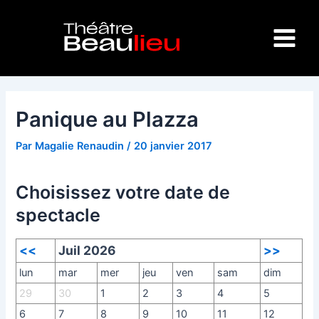
Aller
Navigation
Main
au
des
Menu
contenu
articles
Panique au Plazza
Par
Magalie Renaudin
/
20 janvier 2017
Choisissez votre date de
spectacle
<<
Juil 2026
>>
lun
mar
mer
jeu
ven
sam
dim
29
30
1
2
3
4
5
6
7
8
9
10
11
12