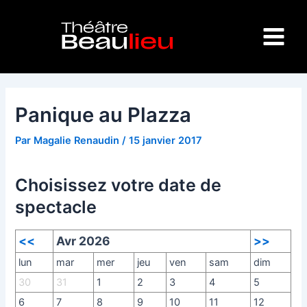
Aller
Navigation
Main
au
des
Menu
contenu
articles
Panique au Plazza
Par
Magalie Renaudin
/
15 janvier 2017
Choisissez votre date de
spectacle
<<
Avr 2026
>>
lun
mar
mer
jeu
ven
sam
dim
30
31
1
2
3
4
5
6
7
8
9
10
11
12