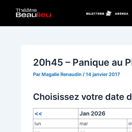
Aller
Navigation
au
des
BILLETTERIE
AGENDA
contenu
articles
20h45 – Panique au P
Par
Magalie Renaudin
/
14 janvier 2017
Choisissez votre date 
<<
Jan 2026
lun
mar
m