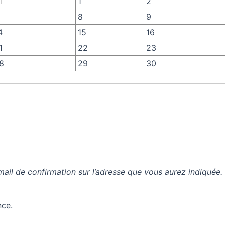
1
1
2
8
9
4
15
16
1
22
23
8
29
30
mail de confirmation sur l’adresse que vous aurez indiquée.
nce.