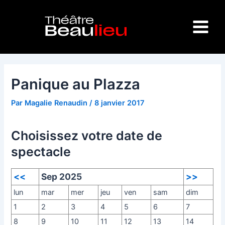
Aller
Navigation
Main
au
des
Menu
contenu
articles
Panique au Plazza
Par
Magalie Renaudin
/
8 janvier 2017
Choisissez votre date de
spectacle
<<
Sep 2025
>>
lun
mar
mer
jeu
ven
sam
dim
1
2
3
4
5
6
7
8
9
10
11
12
13
14