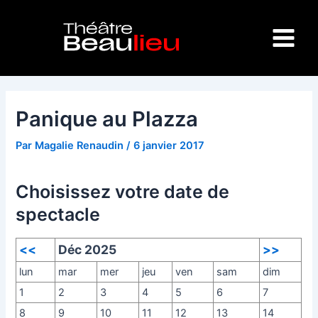
Aller
Navigation
Main
au
des
Menu
contenu
articles
Panique au Plazza
Par
Magalie Renaudin
/
6 janvier 2017
Choisissez votre date de
spectacle
<<
Déc 2025
>>
lun
mar
mer
jeu
ven
sam
dim
1
2
3
4
5
6
7
8
9
10
11
12
13
14