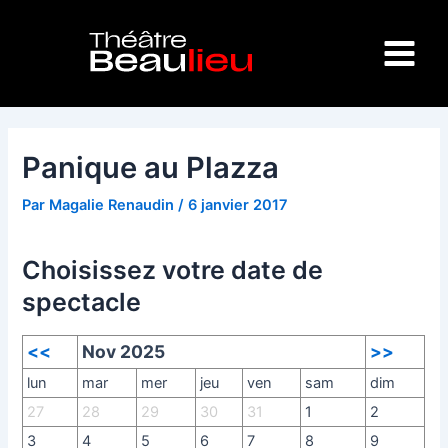
Aller
Navigation
Main
au
des
Menu
contenu
articles
Panique au Plazza
Par
Magalie Renaudin
/
6 janvier 2017
Choisissez votre date de
spectacle
<<
Nov 2025
>>
lun
mar
mer
jeu
ven
sam
dim
27
28
29
30
31
1
2
3
4
5
6
7
8
9