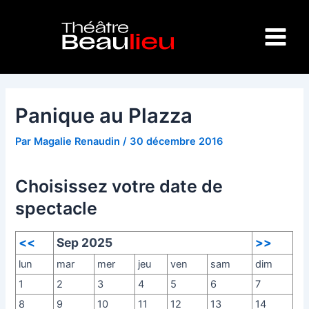
Aller
Navigation
Main
au
des
Menu
contenu
articles
Panique au Plazza
Par
Magalie Renaudin
/
30 décembre 2016
Choisissez votre date de
spectacle
<<
Sep 2025
>>
lun
mar
mer
jeu
ven
sam
dim
1
2
3
4
5
6
7
8
9
10
11
12
13
14