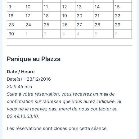
9
10
11
12
13
14
15
16
17
18
19
20
21
22
23
24
25
26
27
28
29
30
1
2
3
4
5
6
Panique au Plazza
Date / Heure
Date(s) - 23/12/2016
20 h 45 min
Suite à votre réservation, vous recevrez un mail de
confirmation sur l’adresse que vous aurez indiquée. Si
vous ne le recevez pas, merci de nous contacter au
02.49.10.63.10.
Les réservations sont closes pour cette séance.