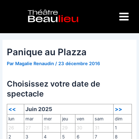
Aller
Navigation
Main
au
des
Menu
contenu
articles
Panique au Plazza
Par
Magalie Renaudin
/
23 décembre 2016
Choisissez votre date de
spectacle
<<
Juin 2025
>>
lun
mar
mer
jeu
ven
sam
dim
26
27
28
29
30
31
1
2
3
4
5
6
7
8