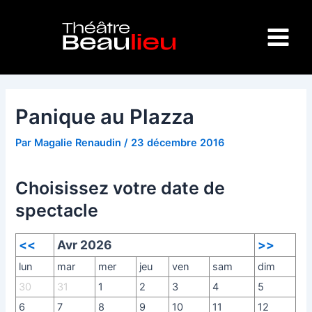
Aller
Navigation
Main
au
des
Menu
contenu
articles
Panique au Plazza
Par
Magalie Renaudin
/
23 décembre 2016
Choisissez votre date de
spectacle
<<
Avr 2026
>>
lun
mar
mer
jeu
ven
sam
dim
30
31
1
2
3
4
5
6
7
8
9
10
11
12