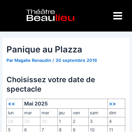
Aller
Navigation
Main
au
des
Menu
contenu
articles
Panique au Plazza
Par
Magalie Renaudin
/
30 septembre 2016
Choisissez votre date de
spectacle
<<
Mai 2025
>>
lun
mar
mer
jeu
ven
sam
dim
28
29
30
1
2
3
4
5
6
7
8
9
10
11