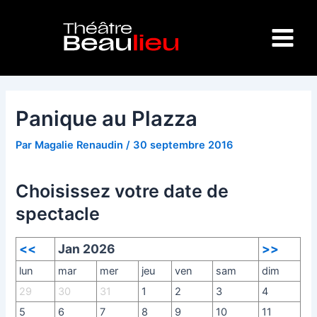
Aller
Navigation
Main
au
des
Menu
contenu
articles
Panique au Plazza
Par
Magalie Renaudin
/
30 septembre 2016
Choisissez votre date de
spectacle
<<
Jan 2026
>>
lun
mar
mer
jeu
ven
sam
dim
29
30
31
1
2
3
4
5
6
7
8
9
10
11