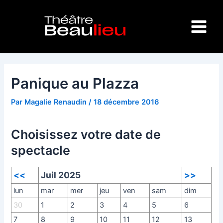
Aller
Navigation
Main
au
des
Menu
contenu
articles
Panique au Plazza
Par
Magalie Renaudin
/
18 décembre 2016
Choisissez votre date de
spectacle
<<
Juil 2025
>>
lun
mar
mer
jeu
ven
sam
dim
30
1
2
3
4
5
6
7
8
9
10
11
12
13