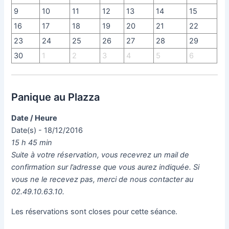
9
10
11
12
13
14
15
16
17
18
19
20
21
22
23
24
25
26
27
28
29
30
1
2
3
4
5
6
Panique au Plazza
Date / Heure
Date(s) - 18/12/2016
15 h 45 min
Suite à votre réservation, vous recevrez un mail de
confirmation sur l’adresse que vous aurez indiquée. Si
vous ne le recevez pas, merci de nous contacter au
02.49.10.63.10.
Les réservations sont closes pour cette séance.