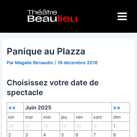
Aller
Navigation
Main
au
des
Menu
contenu
articles
Panique au Plazza
Par
Magalie Renaudin
/
18 décembre 2016
Choisissez votre date de
spectacle
<<
Juin 2025
>>
lun
mar
mer
jeu
ven
sam
dim
26
27
28
29
30
31
1
2
3
4
5
6
7
8