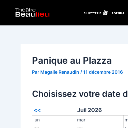
Aller
Navigation
au
des
BILLETTERIE
AGENDA
contenu
articles
Panique au Plazza
Par
Magalie Renaudin
/
11 décembre 2016
Choisissez votre date 
<<
Juil 2026
lun
mar
m