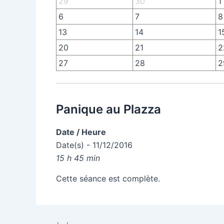
29
30
1
6
7
8
13
14
1
20
21
2
27
28
2
Panique au Plazza
Date / Heure
Date(s) - 11/12/2016
15 h 45 min
Cette séance est complète.