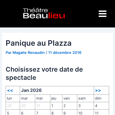
Aller
Navigation
Main
au
des
Menu
contenu
articles
Panique au Plazza
Par
Magalie Renaudin
/
11 décembre 2016
Choisissez votre date de
spectacle
<<
Jan 2026
>>
lun
mar
mer
jeu
ven
sam
dim
29
30
31
1
2
3
4
5
6
7
8
9
10
11