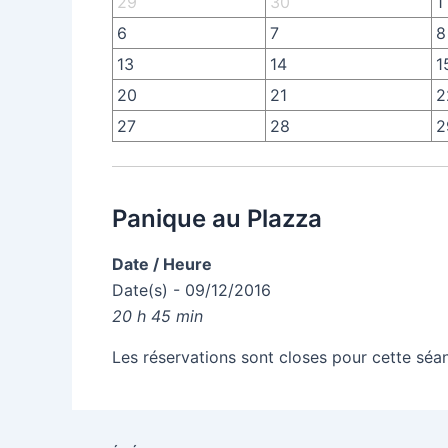
29
30
1
6
7
8
13
14
1
20
21
2
27
28
2
Panique au Plazza
Date / Heure
Date(s) - 09/12/2016
20 h 45 min
Les réservations sont closes pour cette séa