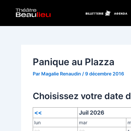
Aller
Navigation
au
des
BILLETTERIE
AGENDA
contenu
articles
Panique au Plazza
Par
Magalie Renaudin
/
9 décembre 2016
Choisissez votre date 
<<
Juil 2026
lun
mar
m