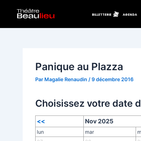
Aller
Navigation
au
des
BILLETTERIE
AGENDA
contenu
articles
Panique au Plazza
Par
Magalie Renaudin
/
9 décembre 2016
Choisissez votre date 
<<
Nov 2025
lun
mar
m