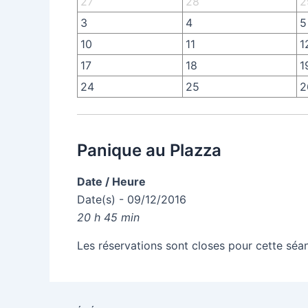
27
28
2
3
4
5
10
11
1
17
18
1
24
25
2
Panique au Plazza
Date / Heure
Date(s) - 09/12/2016
20 h 45 min
Les réservations sont closes pour cette séa