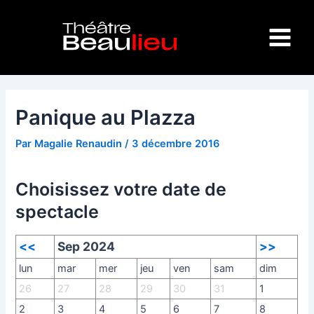
Aller
Navigation
Main
au
des
Menu
contenu
articles
Panique au Plazza
Par
Magalie Renaudin
/
3 décembre 2016
Choisissez votre date de
spectacle
<<
Sep 2024
>>
lun
mar
mer
jeu
ven
sam
dim
26
27
28
29
30
31
1
2
3
4
5
6
7
8