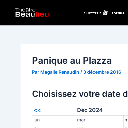
Aller
Navigation
au
des
BILLETTERIE
AGENDA
contenu
articles
Panique au Plazza
Par
Magalie Renaudin
/
3 décembre 2016
Choisissez votre date 
<<
Déc 2024
lun
mar
m