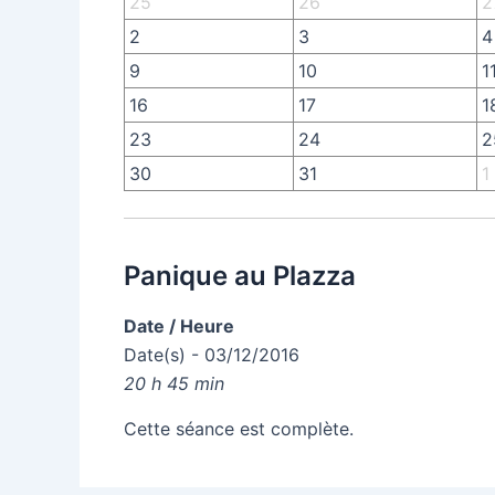
25
26
2
2
3
4
9
10
1
16
17
1
23
24
2
30
31
1
Panique au Plazza
Date / Heure
Date(s) - 03/12/2016
20 h 45 min
Cette séance est complète.