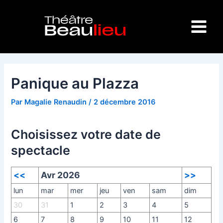
Aller
Navigation
Main
au
des
Menu
contenu
articles
Panique au Plazza
Par
Magalie Renaudin
/
2 décembre 2016
Choisissez votre date de
spectacle
<<
Avr 2026
>>
lun
mar
mer
jeu
ven
sam
dim
30
31
1
2
3
4
5
6
7
8
9
10
11
12