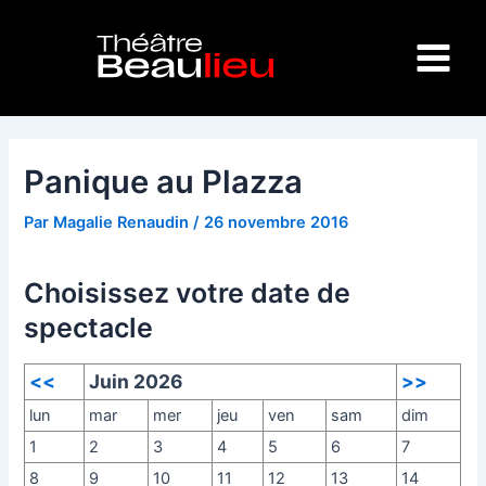
Aller
Navigation
Main
au
des
Menu
contenu
articles
Panique au Plazza
Par
Magalie Renaudin
/
26 novembre 2016
Choisissez votre date de
spectacle
<<
Juin 2026
>>
lun
mar
mer
jeu
ven
sam
dim
1
2
3
4
5
6
7
8
9
10
11
12
13
14