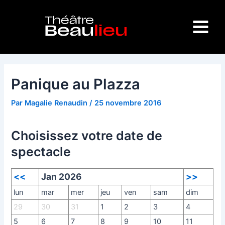
Aller
Navigation
Main
au
des
Menu
contenu
articles
Panique au Plazza
Par
Magalie Renaudin
/
25 novembre 2016
Choisissez votre date de
spectacle
<<
Jan 2026
>>
lun
mar
mer
jeu
ven
sam
dim
29
30
31
1
2
3
4
5
6
7
8
9
10
11