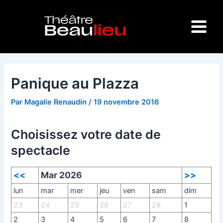
Aller
Navigation
Main
au
des
Menu
contenu
articles
Panique au Plazza
Par
Magalie Renaudin
/
19 novembre 2016
Choisissez votre date de
spectacle
<<
Mar 2026
>>
lun
mar
mer
jeu
ven
sam
dim
23
24
25
26
27
28
1
2
3
4
5
6
7
8