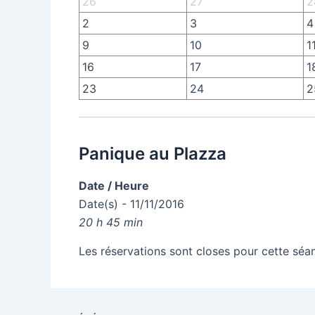
26
27
2
2
3
4
9
10
1
16
17
1
23
24
2
Panique au Plazza
Date / Heure
Date(s) - 11/11/2016
20 h 45 min
Les réservations sont closes pour cette séa