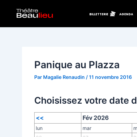
Aller
Navigation
au
des
BILLETTERIE
AGENDA
contenu
articles
Panique au Plazza
Par
Magalie Renaudin
/
11 novembre 2016
Choisissez votre date 
<<
Fév 2026
lun
mar
m