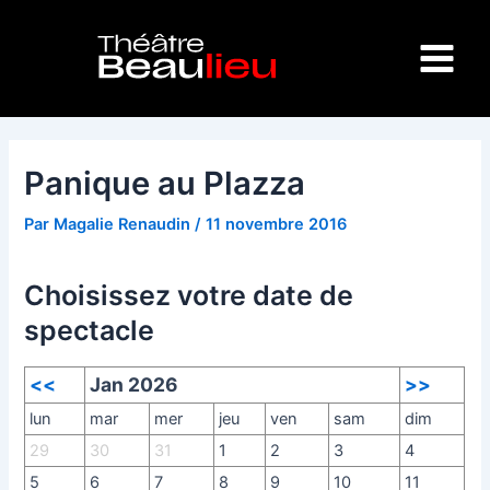
Aller
Navigation
Main
au
des
Menu
contenu
articles
Panique au Plazza
Par
Magalie Renaudin
/
11 novembre 2016
Choisissez votre date de
spectacle
<<
Jan 2026
>>
lun
mar
mer
jeu
ven
sam
dim
29
30
31
1
2
3
4
5
6
7
8
9
10
11