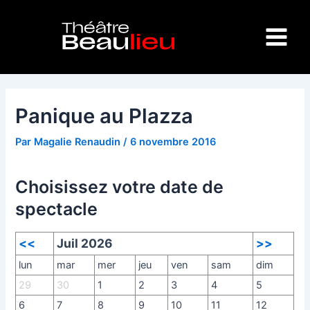
Aller
Navigation
Main
au
des
Menu
contenu
articles
Panique au Plazza
Par
Magalie Renaudin
/
6 novembre 2016
Choisissez votre date de
spectacle
<<
Juil 2026
>>
lun
mar
mer
jeu
ven
sam
dim
29
30
1
2
3
4
5
6
7
8
9
10
11
12