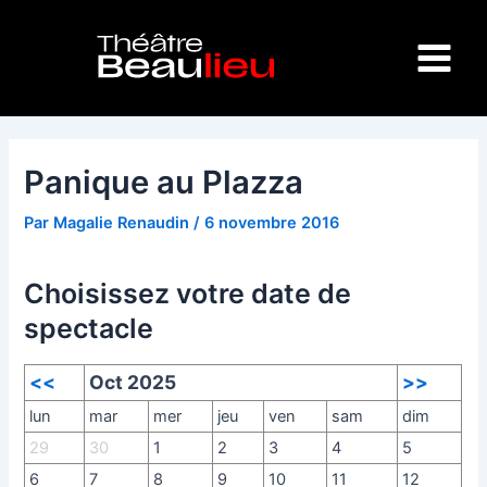
Aller
Navigation
Main
au
des
Menu
contenu
articles
Panique au Plazza
Par
Magalie Renaudin
/
6 novembre 2016
Choisissez votre date de
spectacle
<<
Oct 2025
>>
lun
mar
mer
jeu
ven
sam
dim
29
30
1
2
3
4
5
6
7
8
9
10
11
12