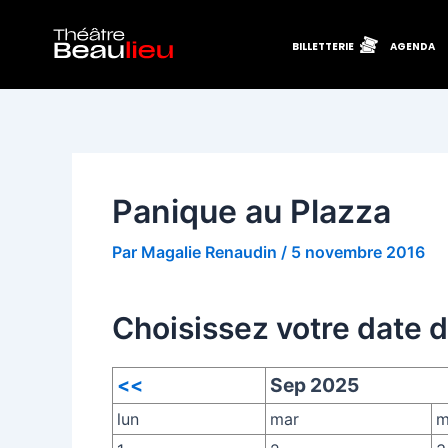
Aller
Navigation
au
des
BILLETTERIE
AGENDA
contenu
articles
Panique au Plazza
Par
Magalie Renaudin
/
5 novembre 2016
Choisissez votre date 
<<
Sep 2025
lun
mar
m