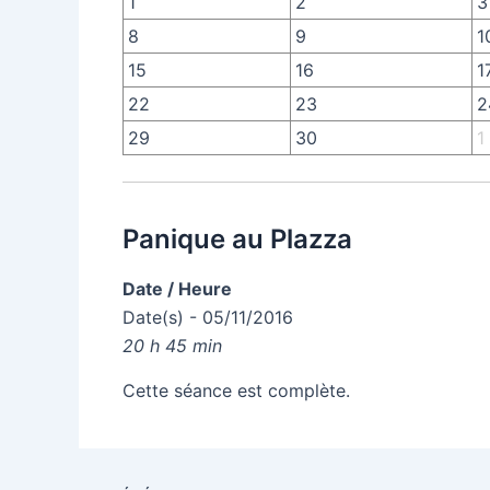
1
2
3
8
9
1
15
16
1
22
23
2
29
30
1
Panique au Plazza
Date / Heure
Date(s) - 05/11/2016
20 h 45 min
Cette séance est complète.