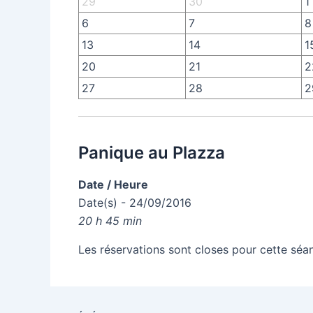
29
30
1
6
7
8
13
14
1
20
21
2
27
28
2
Panique au Plazza
Date / Heure
Date(s) - 24/09/2016
20 h 45 min
Les réservations sont closes pour cette séa