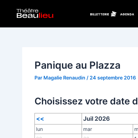
Aller
Navigation
au
des
BILLETTERIE
AGENDA
contenu
articles
Panique au Plazza
Par
Magalie Renaudin
/
24 septembre 2016
Choisissez votre date 
<<
Juil 2026
lun
mar
m