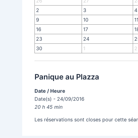
26
27
2
2
3
4
9
10
1
16
17
1
23
24
2
30
1
2
Panique au Plazza
Date / Heure
Date(s) - 24/09/2016
20 h 45 min
Les réservations sont closes pour cette séa