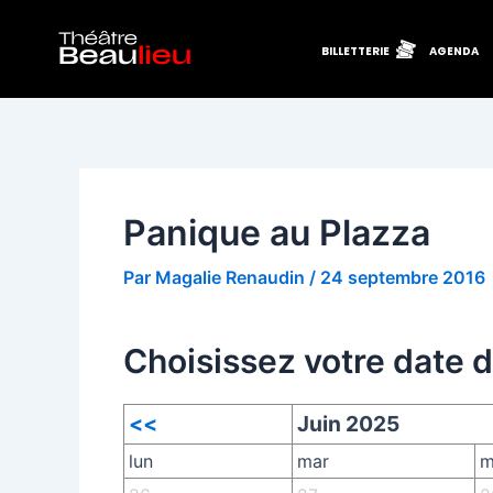
Aller
Navigation
au
des
BILLETTERIE
AGENDA
contenu
articles
Panique au Plazza
Par
Magalie Renaudin
/
24 septembre 2016
Choisissez votre date 
<<
Juin 2025
lun
mar
m