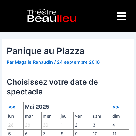
Aller
Navigation
Main
au
des
Menu
contenu
articles
Panique au Plazza
Par
Magalie Renaudin
/
24 septembre 2016
Choisissez votre date de
spectacle
<<
Mai 2025
>>
lun
mar
mer
jeu
ven
sam
dim
28
29
30
1
2
3
4
5
6
7
8
9
10
11