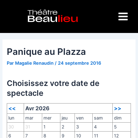
Aller
Navigation
Main
au
des
Menu
contenu
articles
Panique au Plazza
Par
Magalie Renaudin
/
24 septembre 2016
Choisissez votre date de
spectacle
<<
Avr 2026
>>
lun
mar
mer
jeu
ven
sam
dim
30
31
1
2
3
4
5
6
7
8
9
10
11
12