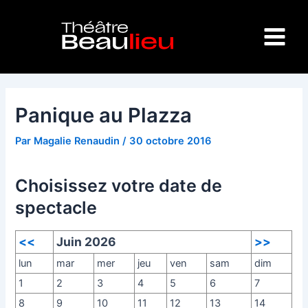
Aller
Navigation
Main
au
des
Menu
contenu
articles
Panique au Plazza
Par
Magalie Renaudin
/
30 octobre 2016
Choisissez votre date de
spectacle
<<
Juin 2026
>>
lun
mar
mer
jeu
ven
sam
dim
1
2
3
4
5
6
7
8
9
10
11
12
13
14