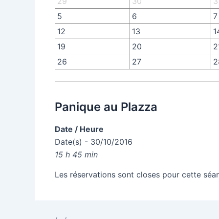
29
30
3
5
6
7
12
13
1
19
20
2
26
27
2
Panique au Plazza
Date / Heure
Date(s) - 30/10/2016
15 h 45 min
Les réservations sont closes pour cette séa