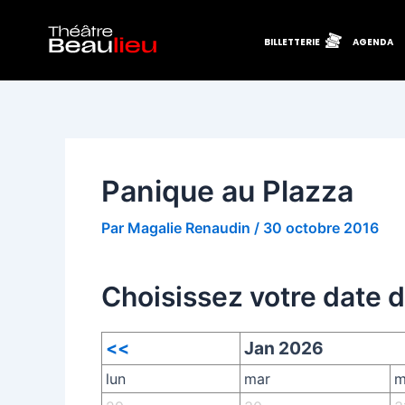
Aller
Navigation
au
des
BILLETTERIE
AGENDA
contenu
articles
Panique au Plazza
Par
Magalie Renaudin
/
30 octobre 2016
Choisissez votre date 
<<
Jan 2026
lun
mar
m