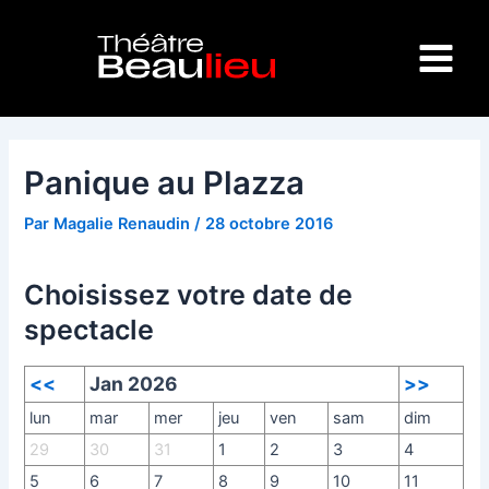
Aller
Navigation
Main
au
des
Menu
contenu
articles
Panique au Plazza
Par
Magalie Renaudin
/
28 octobre 2016
Choisissez votre date de
spectacle
<<
Jan 2026
>>
lun
mar
mer
jeu
ven
sam
dim
29
30
31
1
2
3
4
5
6
7
8
9
10
11