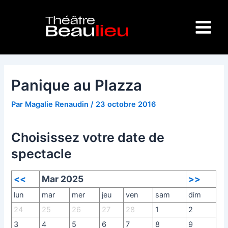
Aller
Navigation
Main
au
des
Menu
contenu
articles
Panique au Plazza
Par
Magalie Renaudin
/
23 octobre 2016
Choisissez votre date de
spectacle
<<
Mar 2025
>>
lun
mar
mer
jeu
ven
sam
dim
24
25
26
27
28
1
2
3
4
5
6
7
8
9