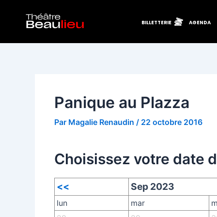
Aller
Navigation
au
des
BILLETTERIE
AGENDA
contenu
articles
Panique au Plazza
Par
Magalie Renaudin
/
22 octobre 2016
Choisissez votre date 
<<
Sep 2023
lun
mar
m