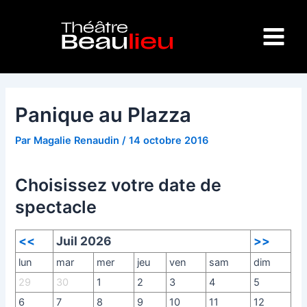
Aller
Navigation
Main
au
des
Menu
contenu
articles
Panique au Plazza
Par
Magalie Renaudin
/
14 octobre 2016
Choisissez votre date de
spectacle
<<
Juil 2026
>>
lun
mar
mer
jeu
ven
sam
dim
29
30
1
2
3
4
5
6
7
8
9
10
11
12